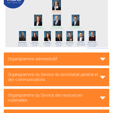
Organigramme administratif
Organigramme du Service du secrétariat général et
des communications
Organigramme du Service des ressources
matérielles