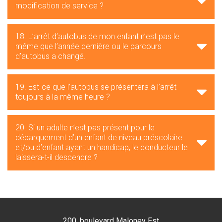
modification de service ?
18. L’arrêt d’autobus de mon enfant n’est pas le
même que l’année dernière ou le parcours
d’autobus a changé.
19. Est-ce que l’autobus se présentera à l’arrêt
toujours à la même heure ?
20. Si un adulte n’est pas présent pour le
débarquement d’un enfant de niveau préscolaire
et/ou d’enfant ayant un handicap, le conducteur le
laissera-t-il descendre ?
200, boulevard Maloney Est