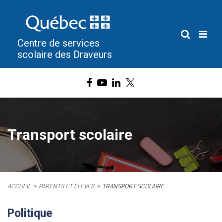
Centre de services
scolaire des Draveurs
Transport scolaire
ACCUEIL
PARENTS ET ÉLÈVES
TRANSPORT SCOLAIRE
Politique